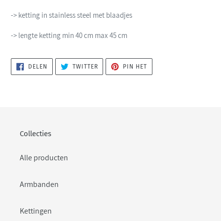
-> ketting in stainless steel met blaadjes
-> lengte ketting min 40 cm max 45 cm
DELEN
TWITTEREN
PINNEN
DELEN
TWITTER
PIN HET
OP
OP
OP
FACEBOOK
TWITTER
PINTEREST
Collecties
Alle producten
Armbanden
Kettingen