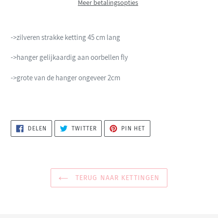
Meer betalingsopties
->zilveren strakke ketting 45 cm lang
->hanger gelijkaardig aan oorbellen fly
->grote van de hanger ongeveer 2cm
DELEN
TWITTEREN
PINNEN
DELEN
TWITTER
PIN HET
OP
OP
OP
FACEBOOK
TWITTER
PINTEREST
TERUG NAAR KETTINGEN